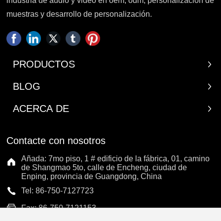
industria de audio y video en oem, odm, personalización de
micrófono de auricular; 6. En
micrófono de auricular; 6. En
muestras y desarrollo de personalización.
condiciones ideales, hasta 3
condiciones ideales, hasta 3
unidades pueden apilarse y
unidades pueden apilarse y
utilizarse simultáneamente.
utilizarse simultáneamente sin
interferencias.
PRODUCTOS
BLOG
ACERCA DE
Contacte con nosotros
Añada: 7mo piso, 1 # edificio de la fábrica, 01, camino
de Shangmao 5to, calle de Encheng, ciudad de
Enping, provincia de Guangdong, China
Tel: 86-750-7127723
Fax: 86-750-7121153