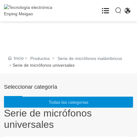
HOGAR
PRODUCTOS

Inicio
Productos
Serie de micrófonos inalámbricos
CASOS
Serie de micrófonos universales
BLOG

Seleccionar categoría
ACERCA DE

Todas las categorias
Serie de micrófonos
VR
universales
CONTACTO